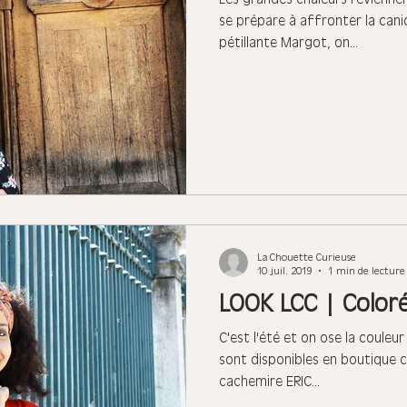
se prépare à affronter la cani
pétillante Margot, on...
La Chouette Curieuse
10 juil. 2019
1 min de lecture
LOOK LCC | Colorée
C'est l'été et on ose la couleur
sont disponibles en boutique 
cachemire ERIC...