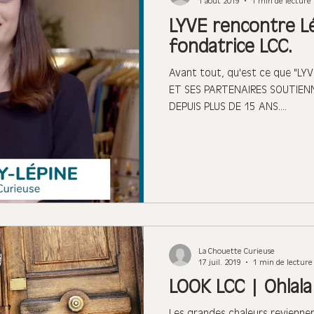
1 août 2019
1 min de lecture
LYVE rencontre Lé
fondatrice LCC.
Avant tout, qu'est ce que "L
ET SES PARTENAIRES SOUTIEN
DEPUIS PLUS DE 15 ANS....
La Chouette Curieuse
17 juil. 2019
1 min de lecture
LOOK LCC | Ohlala 
Les grandes chaleurs reviennen