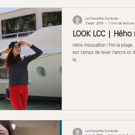
La Chouette Curieuse
2 sept. 2019
1 min de lecture
LOOK LCC | Hého m
Hého mousaillon ! Fini la plage, l
est temps de lever l'ancre et d
la...
La Chouette Curieuse