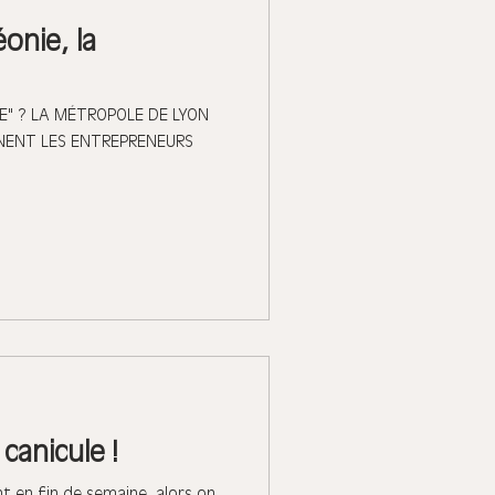
onie, la
YVE" ? LA MÉTROPOLE DE LYON
NENT LES ENTREPRENEURS
canicule !
t en fin de semaine, alors on