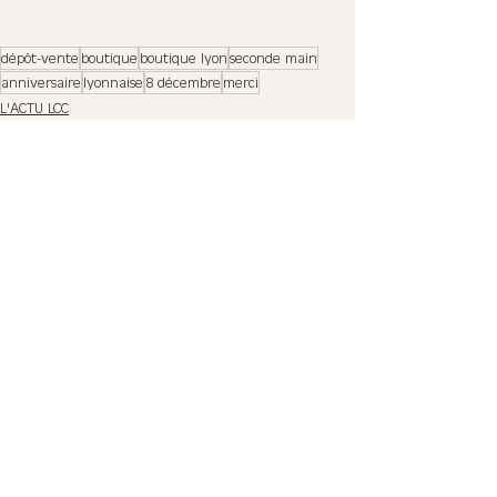
dépôt-vente
boutique
boutique lyon
seconde main
anniversaire
lyonnaise
8 décembre
merci
L'ACTU LCC
Voir tout
Posts récents