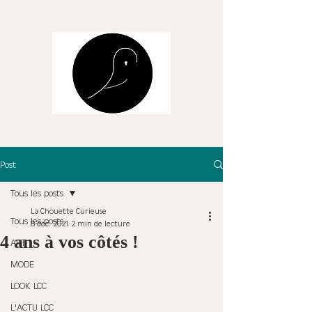
Post
Tous les posts
La Chouette Curieuse
Tous les posts
8 déc. 2021
2 min de lecture
4 ans à vos côtés !
ART
MODE
LOOK LCC
L'ACTU LCC