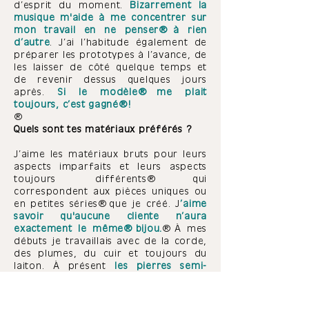
d’esprit du moment.
Bizarrement la
musique m'aide à me concentrer sur
mon travail en ne penser à rien
d’autre
. J’ai l’habitude également de
préparer les prototypes à l’avance, de
les laisser de côté quelque temps et
de revenir dessus quelques jours
après.
Si le modèle
me plait
toujours, c’est gagné !
Quels sont tes matériaux préférés ?
J’aime les matériaux bruts pour leurs
aspects imparfaits et leurs aspects
toujours
différents
qui
correspondent aux pièces uniques ou
en petites séries que je créé. J
’aime
savoir qu'aucune cliente n’aura
exactement le même bijou.
À
mes
débuts je travaillais avec de la corde,
des plumes, du cuir et toujours du
laiton. À
présent
les pierres semi-
précieuses changent à chaque
collection,
en
suivant mes envies et
mes coup de
cœur, ce sont les pièces