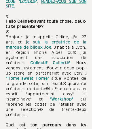
CODE "L
CCXJOE
".
RENDEZ-VOUS SUR SON
SITE.
Hello Céline avant toute chose, peux-
tu te présenter ?
Bonjour je m'appelle Céline, j'ai 27
ans, et
je suis la créatrice de la
marque de bijoux Joe
. J’habite à Lyon,
en Région Rhône Alpes où j’ai
également une association de
créateurs
Collectif Collectif.
Nous
venons justement d'
ouvrir deux pop-
up store en partenariat avec Etsy :
"Home sweet Home"
situé Montée de
la grande côte, qui réunit quarante
créateurs de toute la France dans un
esprit "appartement cosy" et
"scandinave" et
"Workshop"
qui
reprend les codes de l’atelier avec
une
sélection
de trente-deux
créateurs .
Quel est ton parcours dans les