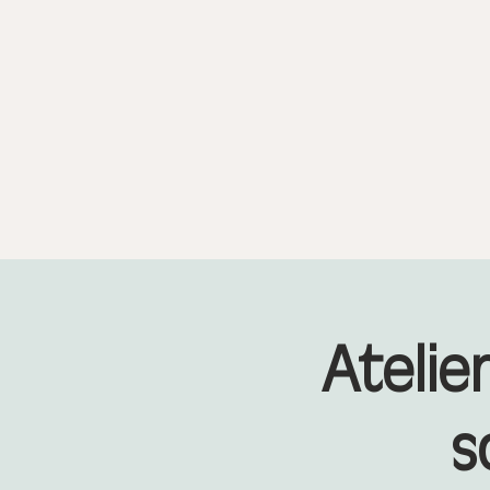
Atelie
s