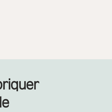
briquer
de