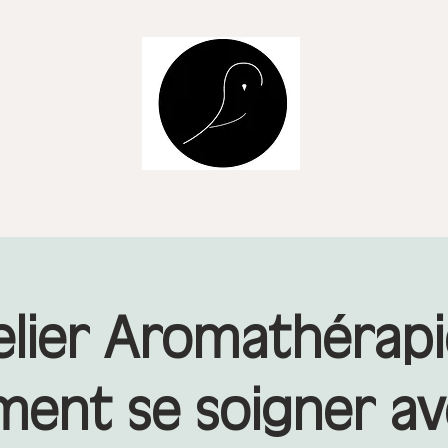
elier Aromathérapi
ent se soigner ave