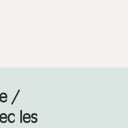
e /
c les