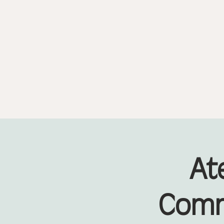
At
Comm