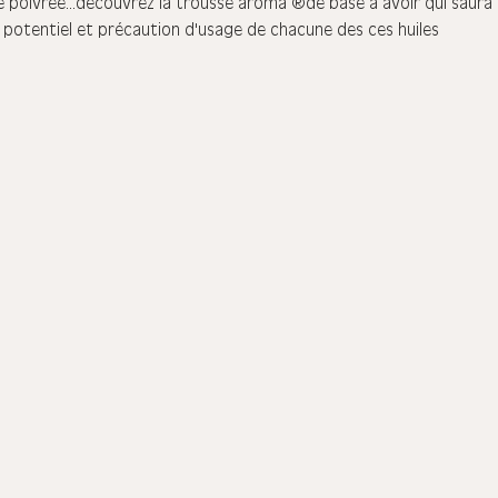
 poivrée...découvrez la trousse aroma  de base à avoir qui saura 
, au potentiel et précaution d'usage de chacune des ces huiles