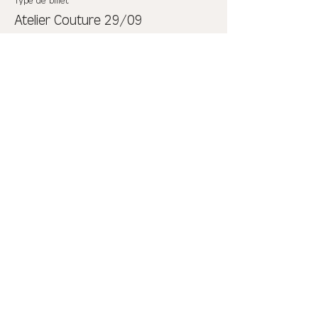
Type de billet
Atelier Couture 29/09
Plus d'info
Prix
25,00 €
Partager cet événement