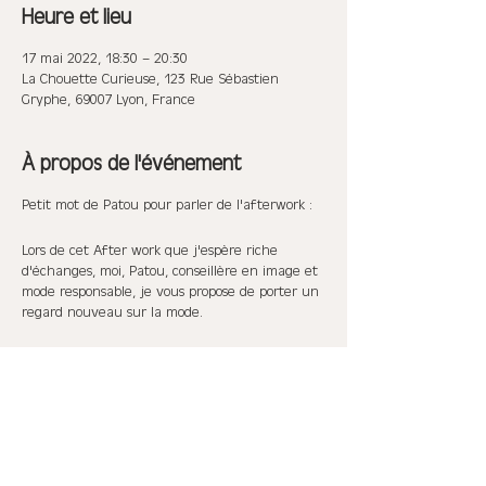
Heure et lieu
17 mai 2022, 18:30 – 20:30
La Chouette Curieuse, 123 Rue Sébastien
Gryphe, 69007 Lyon, France
À propos de l'événement
Petit mot de Patou pour parler de l'afterwork :
Lors de cet After work que j'espère riche
d'échanges, moi, Patou, conseillère en image et
mode responsable, je vous propose de porter un
regard nouveau sur la mode.
Je vous sensibiliserai à la réalité actuelle de
celle-ci et de ses travers mais surtout de son
évolution vers des formes plus durables et
écologiques.
Je vous proposerai ensuite de voir comment le
conseil en image au travers des différents outils