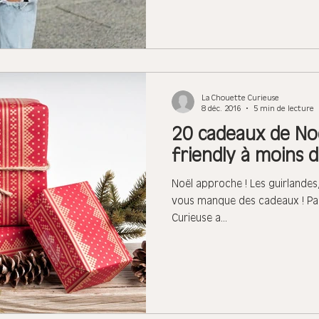
La Chouette Curieuse
8 déc. 2016
5 min de lecture
20 cadeaux de Noë
friendly à moins d
Noël approche ! Les guirlandes, 
vous manque des cadeaux ! Pa
Curieuse a...