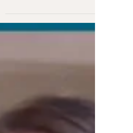
cocotiers ! Il est temps de lever l'ancre et de repartir à
bon port car c'est la...